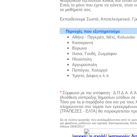
θεωρητικών εξετάσεων καθώς και όποιο άλλ
Εσείς το μόνο που έχετε να κάνετε, είναι 
τα μαθήματά σας.
Εκπαιδεύουμε Σωστά, Αποτελεσματικά, Γρή
Περιοχές που εξυπηρετούμε
Αθήνα - Παγκράτι, Μέτς, Κολωνάκι
Καισαριανή
Βύρωνα
Ιλίσια, Γουδή, Ζωγράφου
Ηλιούπολη
Αργυρούπολη
Παπάγου, Χολαργό
Υμηττό, Δάφνη κ.λ.π.
*
Σύμφωνα με την απόφαση : Δ.Π.Δ.Α. Α.Α
(Ανάθεση είσπραξης δημοσίων εσόδων σε 
Τόσο για τα e-παράβολα όσο και για τους 
πληρώνονται στα ταμεία των εγκεκριμένω
(ΤΡΑΠΕΖΕΣ - ΕΛΤΑ) θα παρακρατείται προ
Ως εκ τούτου εργασίες που αναλαμβάνονται από το γρ
για φακέλους μαθητών και σχετικές διεκπεραιώσεις διπ
Αθήνα 28/8/2017
[
αρχική
] [
η σχολή
] [
κατηγορίες δ