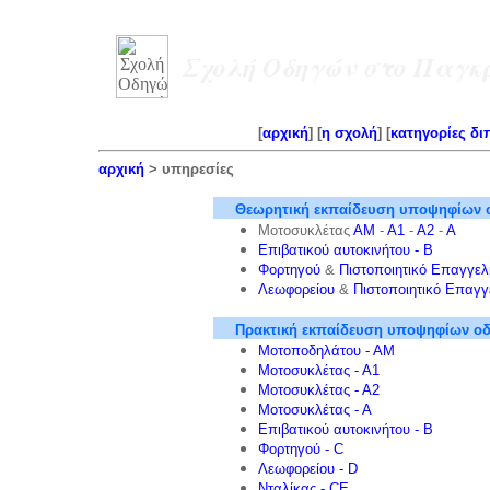
Σχολή Οδηγών στο Παγκρ
[
αρχική
] [
η σχολή
] [
κατηγορίες δ
αρχική
> υπηρεσίες
Θεωρητική εκπαίδευση υποψηφίων 
Μοτοσυκλέτας
ΑΜ
-
Α1
-
Α2
-
Α
Επιβατικού αυτοκινήτου - B
Φορτηγού
&
Πιστοποιητικό Επαγγελ
Λεωφορείου
&
Πιστοποιητικό Επαγγ
Πρακτική εκπαίδευση υποψηφίων ο
Μοτοποδηλάτου - ΑΜ
Μοτοσυκλέτας - Α1
Μοτοσυκλέτας - Α2
Μοτοσυκλέτας - Α
Επιβατικού αυτοκινήτου - Β
Φορτηγού - C
Λεωφορείου - D
Νταλίκας - CE