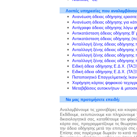
Λοιπές υπηρεσίες
που αναλαμβάνου
Ανανέωση άδειας οδήγησης ερασιτε
Ανανέωση άδειας οδήγησης για κάτ
Αντίγραφο άδειας οδήγησης λόγω φ
Αντικατάσταση άδειας οδήγησης Β' 
Αντικατάσταση άδειας οδήγησης (πα
Ανταλλαγή ξένης άδειας οδήγησης 
Ανταλλαγή ξένης άδειας οδήγησης 
Ανταλλαγή ξένης άδειας οδήγησης 
Ανταλλαγή ξένης άδειας οδήγησης 
Ειδική άδεια οδήγησης Ε.Δ.Χ. (ΤΑΞ
Ειδική άδεια οδήγησης Ε.Δ.Χ. (ΤΑΞ
Πιστοποιητικό Επαγγελματικής Ικανό
Χορήγηση κάρτας ψηφιακού ταχογρ
Μεταβιβάσεις αυτοκινήτων & μοτοσι
Να μας προτιμήσετε επειδή:
Αναλαμβάνουμε τις χρονοβόρες και κουραστ
Ε
κδίδουμε, εκτυπώνουμε και πληρώνουμε
δικαιολογητικά σας, καταθέτουμε τον φάκ
κάρτα σας, προγραμματίζουμε τις θεωρητικ
την άδεια οδήγησης μετά την επιτυχία στις 
Επίσης σας παρέχουμε δωρεάν το κατά περ